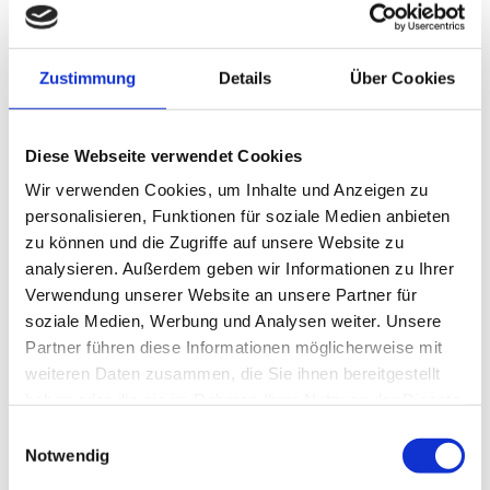
- Arzneimittel-Wechselwirkungen

Zustimmung
Details
Über Cookies
... und vieles mehr

Diese Webseite verwendet Cookies
SERVICES
Wir verwenden Cookies, um Inhalte und Anzeigen zu
personalisieren, Funktionen für soziale Medien anbieten
zu können und die Zugriffe auf unsere Website zu
- Impfung gegen Grippe

analysieren. Außerdem geben wir Informationen zu Ihrer
Verwendung unserer Website an unsere Partner für
- Messung Blutzucker

soziale Medien, Werbung und Analysen weiter. Unsere
Partner führen diese Informationen möglicherweise mit
weiteren Daten zusammen, die Sie ihnen bereitgestellt
- Messung Blutdruck

haben oder die sie im Rahmen Ihrer Nutzung der Dienste
gesammelt haben.
Einwilligungsauswahl
- Messung Gesamtcholesterin

Notwendig