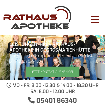
Zum Inhalt springen
LEISTUNGEN IHRER RATHAUS-
APOTHEKE IN GEORGSMARIENHÜTTE
Ihre Gesundheitsexperten in der Schoonebeekstr.
5 in 49124 GM-hütte
JETZT KONTAKT AUFNEHMEN
MO - FR: 8.00 -12.30 & 14.00 - 18.30 UHR

SA: 8.00 - 12.00 UHR
05401 86340
